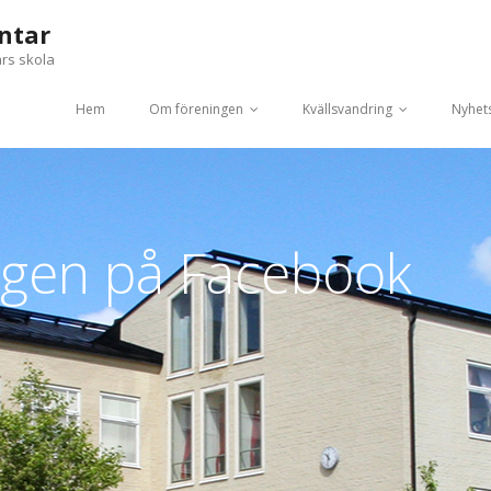
ntar
ars skola
Hem
Om föreningen
Kvällsvandring
Nyhet
ngen på Facebook