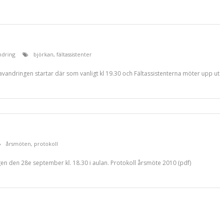
ndring
björkan
,
fältassistenter
vandringen startar där som vanligt kl 19.30 och Fältassistenterna möter upp ut
årsmöten
,
protokoll
en den 28e september kl. 18.30 i aulan. Protokoll årsmöte 2010 (pdf)