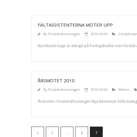
FÄLTASSISTENTERNA MÖTER UPP
By
Föräldraföreningen
2010-10-04
Föräldrava
Björklunds hage är stängd på fredagskvällar men föräldra
ÅRSMÖTET 2010
By
Föräldraföreningen
2010-10-04
Möten
Årsmötet i Föräldraföreningen Nya Elementar hölls tisdag
1
…
6
7