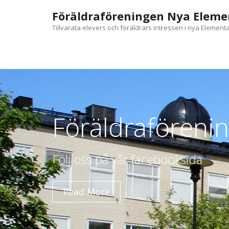
Skip
Föräldraföreningen Nya Eleme
to
content
Tillvarata elevers och föräldrars intressen i nya Element
Föräldraföreni
Följ oss på vår facebooksida
Read More