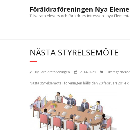
Skip
Föräldraföreningen Nya Eleme
to
content
Tillvarata elevers och föräldrars intressen i nya Element
NÄSTA STYRELSEMÖTE
By
Föräldraföreningen
2014-01-28
Okategorisera
Nästa styrelsemöte i föreningen hålls den 20 februari 2014 kl