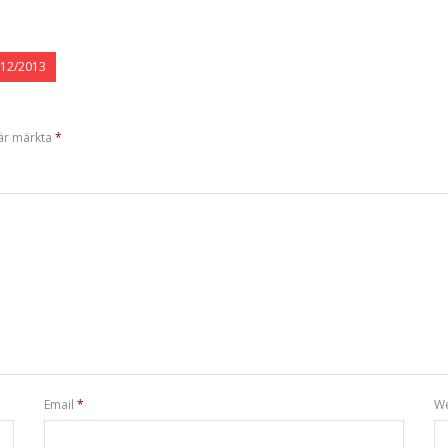
012/2013
 är märkta
*
Email
*
We