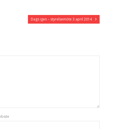
Dags igen – styrelsemöte 3 april 2014
bsite