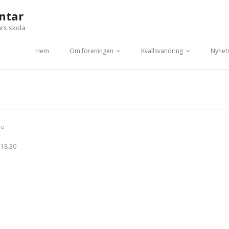
ntar
ars skola
Hem
Om föreningen
Kvällsvandring
Nyhet
de
 18.30